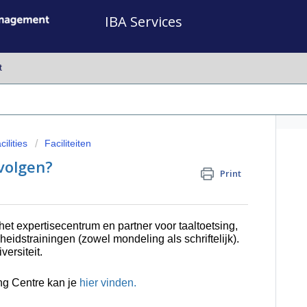
IBA Services
t
ilities
Faciliteiten
volgen?
Print
et expertisecentrum en partner voor taaltoetsing,
eidstrainingen (zowel mondeling als schriftelijk).
ersiteit.
ng Centre kan je
hier vinden.