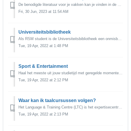
De benodigde literatuur voor je vakken kan je vinden in de online Course Guide en/of op de course page op Canvas. Je kan je boeken kopen via: Stud...
Fri, 30 Jun, 2023 at 11:54 AM
Universiteitsbibliotheek
Als RSM student is de Universiteitsbibliotheek een onmisbaar onderdeel van de studie ervaring. De Universiteitsbibliotheek op Campus Woudestein verzekerd da...
Tue, 19 Apr, 2022 at 1:48 PM
Sport & Entertainment
Haal het meeste uit jouw studietijd met geregelde momenten van ontspanning en downtime. De Erasmus Universiteit campus Woudestein heeft verschillende facili...
Tue, 19 Apr, 2022 at 2:12 PM
Waar kan ik taalcursussen volgen?
Het Language & Training Centre (LTC) is het expertisecentrum en partner voor taaltoetsing, taaltrainingen en communicatieve vaardigheidstrainingen (zowe...
Tue, 19 Apr, 2022 at 2:13 PM